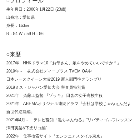
○プロフィール
生年月日：2000年1月22日 (23歳)
出身地：愛知県
身長：163㎝
B：84 W：59 H：86
○来歴
2017年 NHKドラマ10『お母さん、娘をやめていいですか？』
2019年～ 株式会社ディープラス TVCM OA中
日本レースクイーン大賞2019 新人部門準グランプリ
2019ミス・ジャパン愛知大会 審査員特別賞
2021年 斎藤工監督 『ゾッキ』 田舎の女子高校生役
2021年 ABEMAオリジナル連続ドラマ『会社は学校じゃねぇんだよ
新世代逆襲編』
2021年4月～ テレビ愛知「黒ちゃんねる」”リバティゴルフレッスン
澤田実架&下光リコ編”
2022年 仕事検索サイト『エンジニアスタイル東京』