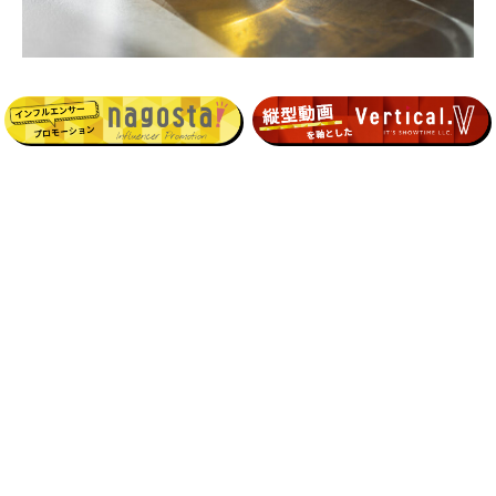
一覧へ
名古屋東急ホテルウェディ
ングT-style 様
®The ResonantAirera