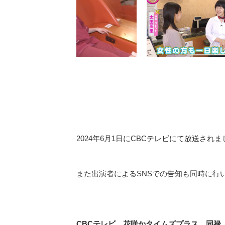
2024年6月1日にCBCテレビにて放送され
また出演者によるSNSでの告知も同時に行
CBCテレビ 花咲かタイムズプラス 同禄