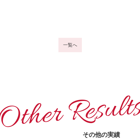
一覧へ
t
l
u
s
e
R
r
e
h
t
O
そ
の
他
の
実
績