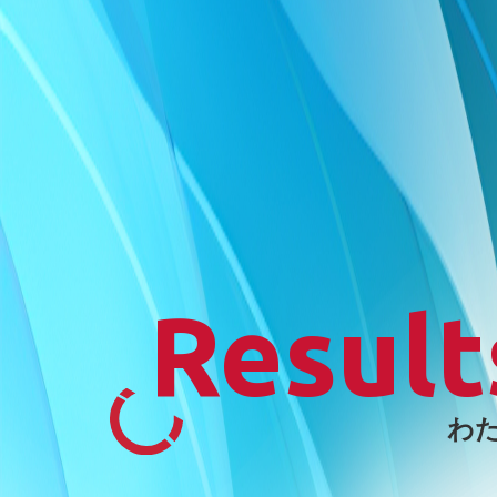
Result
わ