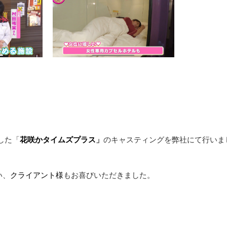
ました「
花咲かタイムズプラス
」
のキャスティングを弊社にて行いま
い、
クライアント
様
もお喜びいただきました。